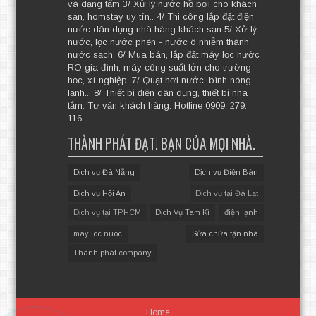
và dạng tấm 3/ Xử lý nước hồ bơi cho khách
sạn, homstay uy tín.. 4/ Thi công lắp đặt điện
nước dân dụng nhà hàng khách sạn 5/ Xử lý
nước, lọc nước phèn - nước ô nhiễm thành
nước sạch. 6/ Mua bán, lắp đặt máy lọc nước
RO gia đình, máy công suất lớn cho trường
học, xí nghiệp. 7/ Quạt hơi nước, bình nóng
lạnh... 8/ Thiết bị điện dân dụng, thiết bị nhà
tắm. Tư vấn khách hàng: Hotline 0909. 279.
116.
THÀNH PHÁT ĐẠT! BẠN CỦA MỌI NHÀ.
Dịch vụ Đà Nẵng
Dịch vụ Điện Bàn
Dịch vụ Hội An
Dịch vụ tại Đà Lạt
Dịch vụ tại TPHCM
Dịch Vụ Tam Kì
điện lạnh
may loc nuoc
Sửa chữa tận nhà
Thành phát company
Home