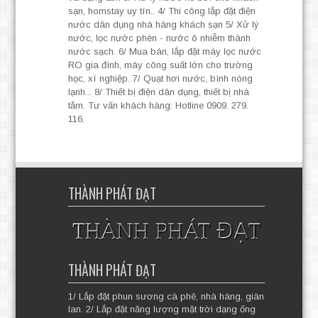
sạn, homstay uy tín.. 4/ Thi công lắp đặt điện
nước dân dụng nhà hàng khách sạn 5/ Xử lý
nước, lọc nước phèn - nước ô nhiễm thành
nước sạch. 6/ Mua bán, lắp đặt máy lọc nước
RO gia đình, máy công suất lớn cho trường
học, xí nghiệp. 7/ Quạt hơi nước, bình nóng
lạnh... 8/ Thiết bị điện dân dụng, thiết bị nhà
tắm. Tư vấn khách hàng: Hotline 0909. 279.
116.
THÀNH PHÁT ĐẠT
THÀNH PHÁT ĐẠT
1/ Lắp đặt phun sương cà phê, nhà hàng, giàn
lan. 2/ Lắp đặt năng lượng mặt trời dạng ống