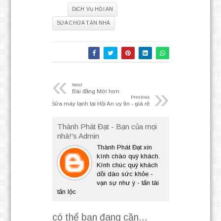
Tag:
DỊCH VỤ HỘI AN
SỬA CHỮA TẬN NHÀ
«
Next
»
Bài đăng Mới hơn
Previous
Sửa máy lạnh tại Hội An uy tín - giá rẻ
Thành Phát Đạt - Bạn của mọi
nhà!'s Admin
Thành Phát Đạt xin
kính chào quý khách.
Kính chúc quý khách
dồi dào sức khỏe -
vạn sự như ý - tấn tài
tấn lộc
có thể bạn đang cần...