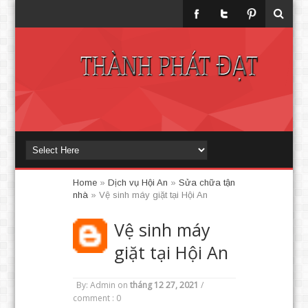
Home
»
Dịch vụ Hội An
»
Sửa chữa tận
nhà
»
Vệ sinh máy giặt tại Hội An
Vệ sinh máy
giặt tại Hội An
By: Admin
on
tháng 12 27, 2021
/
comment : 0