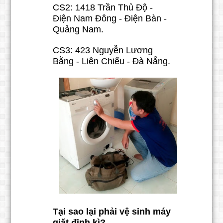
CS2: 1418 Trần Thủ Độ -
Điện Nam Đông - Điện Bàn -
Quảng Nam.
CS3: 423 Nguyễn Lương
Bằng - Liên Chiểu - Đà Nẵng.
Tại sao lại phải vệ sinh máy
giặt định kì?