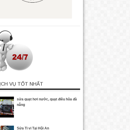
ỊCH VỤ TỐT NHẤT
sửa quạt hơi nước, quạt điều hòa đà
nẵng
Sửa Ti vi Tại Hội An