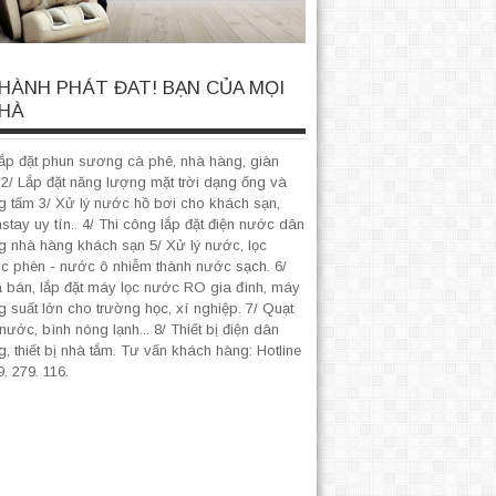
HÀNH PHÁT ĐAT! BẠN CỦA MỌI
HÀ
Lắp đặt phun sương cà phê, nhà hàng, giàn
. 2/ Lắp đặt năng lượng mặt trời dạng ống và
g tấm 3/ Xử lý nước hồ bơi cho khách sạn,
tay uy tín.. 4/ Thi công lắp đặt điện nước dân
g nhà hàng khách sạn 5/ Xử lý nước, lọc
c phèn - nước ô nhiễm thành nước sạch. 6/
 bán, lắp đặt máy lọc nước RO gia đình, máy
g suất lớn cho trường học, xí nghiệp. 7/ Quạt
nước, bình nóng lạnh... 8/ Thiết bị điện dân
, thiết bị nhà tắm. Tư vấn khách hàng: Hotline
. 279. 116.