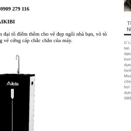
0909 279 116
AIKIBI
T
N
n đại tô điểm thêm cho vẻ đẹp ngôi nhà bạn, vỏ tủ
ng vẻ cứng cáp chắc chắn của máy.
1/ 
lan
dạn
homs
dụn
nướ
Mua
côn
hơi 
dụng
0909