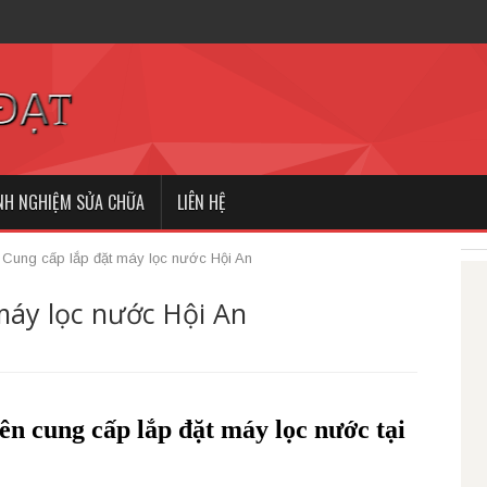
Hội An - Gọi 0909.279.116
INH NGHIỆM SỬA CHỮA
LIÊN HỆ
»
Cung cấp lắp đặt máy lọc nước Hội An
máy lọc nước Hội An
n cung cấp lắp đặt máy lọc nước tại