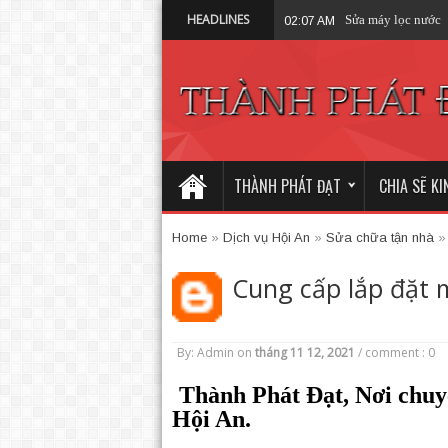
HEADLINES
Sửa máy lọc nước 
02:07 AM
THÀNH PHÁT ĐẠT
CHIA SẼ K
Home
»
Dịch vụ Hội An
»
Sửa chữa tận nhà
Cung cấp lắp đặt 
By: Admin
on
tháng 11 12, 2021
/
comment : 0
Thành Phát Đạt, Nơi chuyê
Hội An.